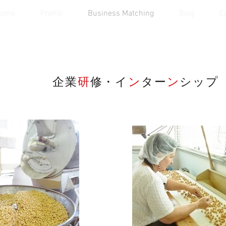
ome
Profilo
Business Matching
Blog
C
企業
研
修・イ
ン
ター
ン
シップ